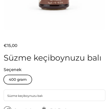
Fiyat:
€15,00
Süzme keçiboynuzu balı
Seçenek
400 gram
Süzme keçiboynuzu balı