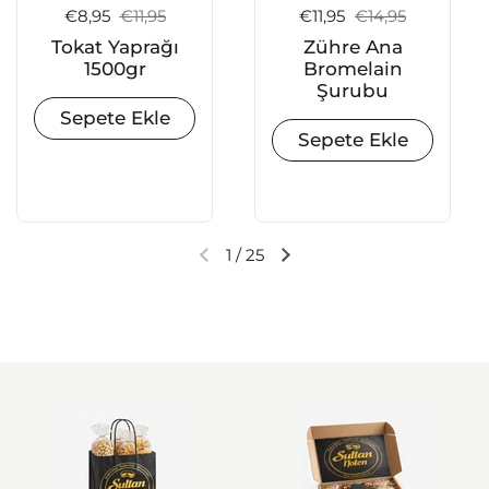
Satış fiyatı:
€8,95
Normal fiyat:
€11,95
Satış fiyatı:
€11,95
Normal fiyat:
€14,95
Tokat Yaprağı
Zühre Ana
1500gr
Bromelain
Şurubu
Sepete Ekle
Sepete Ekle
1
/
25
Önceki slayt
Sonraki slayt