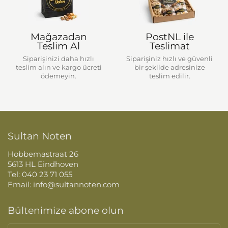
Mağazadan
PostNL ile
Teslim Al
Teslimat
Siparişinizi daha hızlı
Siparişiniz hızlı ve güvenli
teslim alın ve kargo ücreti
bir şekilde adresinize
ödemeyin.
teslim edilir.
Sultan Noten
Hobbemastraat 26
5613 HL Eindhoven
Tel: 040 23 71 055
Email: info@sultannoten.com
Bültenimize abone olun