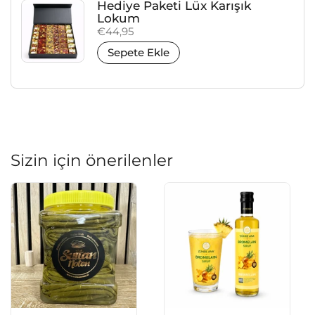
Hediye Paketi Lüx Karışık
Lokum
Fiyat:
€44,95
Sepete Ekle
Sizin için önerilenler