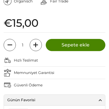
Organisch
Fair Trade
Fiyat:
€15,00
Miktar
Sepete ekle
Hızlı Teslimat
Memnuniyet Garantisi
Güvenli Ödeme
Günün Favorisi