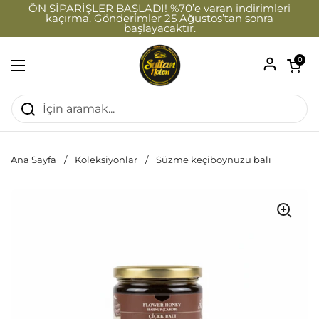
İçeriğe geç
ÖN SİPARİŞLER BAŞLADI! %70’e varan indirimleri
kaçırma. Gönderimler 25 Ağustos’tan sonra
başlayacaktır.
Sepeti a
0
Menüyü aç
Ana Sayfa
/
Koleksiyonlar
/
Süzme keçiboynuzu balı