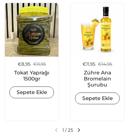
Satış fiyatı:
€8,95
Normal fiyat:
€11,95
Satış fiyatı:
€11,95
Normal fiyat:
€14,95
Tokat Yaprağı
Zühre Ana
1500gr
Bromelain
Şurubu
Sepete Ekle
Sepete Ekle
1
/
25
Önceki slayt
Sonraki slayt