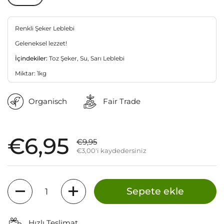
Renkli Şeker Leblebi
Geleneksel lezzet!
İçindekiler:
Toz Şeker, Su, Sarı Leblebi
Miktar: 1kg
Organisch
Fair Trade
Satış fiyatı:
€6,95
Normal fiyat:
€9,95
€3,00'i kaydedersiniz
Miktar
Sepete ekle
Hızlı Teslimat