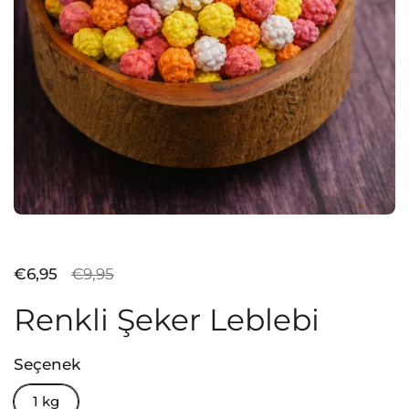
Satış fiyatı:
€6,95
Normal fiyat:
€9,95
Renkli Şeker Leblebi
Seçenek
1 kg