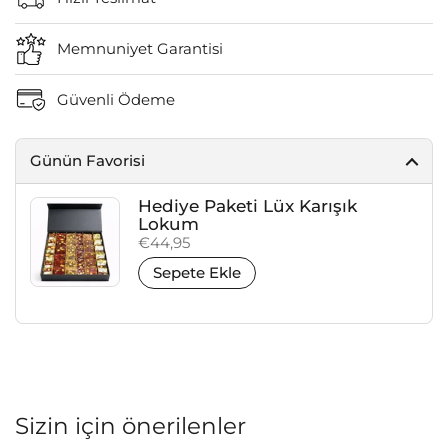
Memnuniyet Garantisi
Güvenli Ödeme
Günün Favorisi
Hediye Paketi Lüx Karışık
Lokum
Fiyat:
€44,95
Sepete Ekle
Sizin için önerilenler