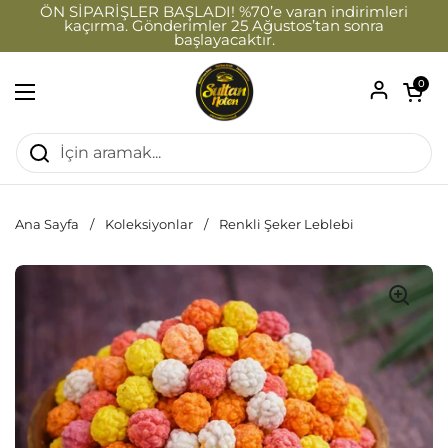
İçeriğe geç
ÖN SİPARİŞLER BAŞLADI! %70’e varan indirimleri
kaçırma. Gönderimler 25 Ağustos’tan sonra
başlayacaktır.
Sepeti a
0
Menüyü aç
Ana Sayfa
/
Koleksiyonlar
/
Renkli Şeker Leblebi